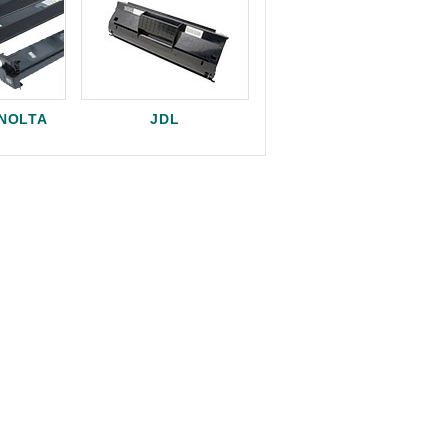
INOLTA
JDL