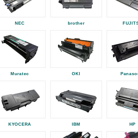
NEC
brother
FUJIT
Muratec
OKI
Panaso
KYOCERA
IBM
HP