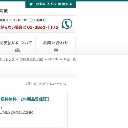
ナートップ
>
OKI(沖電気工業)
>
ML22N
>
商品一覧
1件～1件 (全1件) 1/1ページ
1
）【送料無料・1年間品質保証】
り）
/ML22N/ML22NR