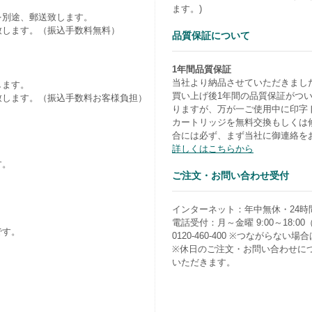
ます。)
を別途、郵送致します。
致します。（振込手数料無料）
品質保証について
1年間品質保証
当社より納品させていただきまし
します。
買い上げ後1年間の品質保証がつ
致します。（振込手数料お客様負担）
りますが、万が一ご使用中に印字
カートリッジを無料交換もしくは
合には必ず、まず当社に御連絡を
詳しくはこちらから
す。
ご注文・お問い合わせ受付
）
インターネット：年中無休・24時
電話受付：月～金曜 9:00～18:0
です。
0120-460-400 ※つながらない場合は0
※休日のご注文・お問い合わせに
いただきます。