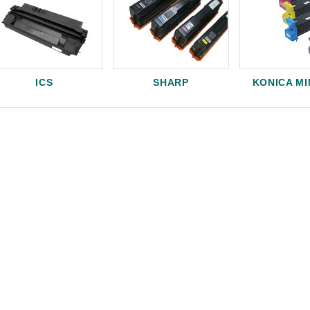
ICS
SHARP
KONICA M