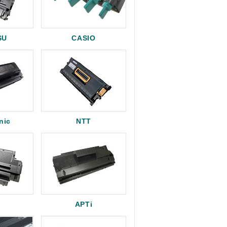
SU
CASIO
nic
NTT
APTi