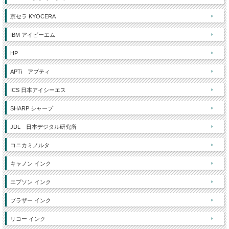
京セラ KYOCERA
IBM アイビーエム
HP
APTi アプティ
ICS 日本アイシーエス
SHARP シャープ
JDL 日本デジタル研究所
コニカミノルタ
キャノン インク
エプソン インク
ブラザー インク
リコー インク