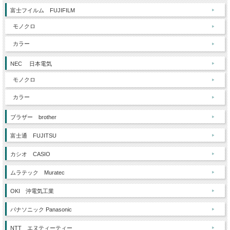
富士フイルム FUJIFILM
モノクロ
カラー
NEC 日本電気
モノクロ
カラー
ブラザー brother
富士通 FUJITSU
カシオ CASIO
ムラテック Muratec
OKI 沖電気工業
パナソニック Panasonic
NTT エヌティーティー