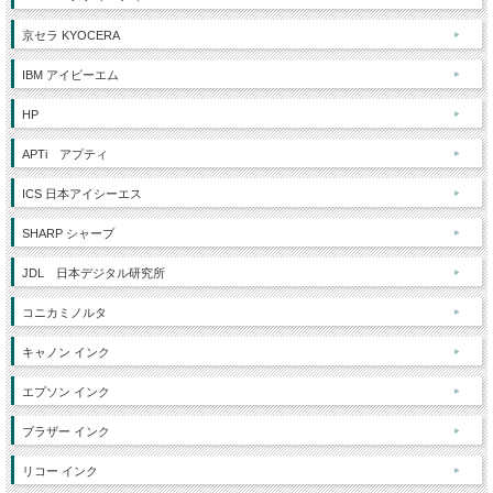
京セラ KYOCERA
IBM アイビーエム
HP
APTi アプティ
ICS 日本アイシーエス
SHARP シャープ
JDL 日本デジタル研究所
コニカミノルタ
キャノン インク
エプソン インク
ブラザー インク
リコー インク