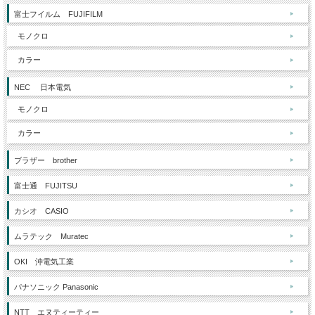
富士フイルム FUJIFILM
モノクロ
カラー
NEC 日本電気
モノクロ
カラー
ブラザー brother
富士通 FUJITSU
カシオ CASIO
ムラテック Muratec
OKI 沖電気工業
パナソニック Panasonic
NTT エヌティーティー