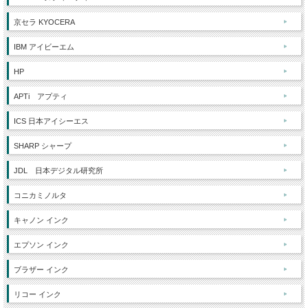
京セラ KYOCERA
IBM アイビーエム
HP
APTi アプティ
ICS 日本アイシーエス
SHARP シャープ
JDL 日本デジタル研究所
コニカミノルタ
キャノン インク
エプソン インク
ブラザー インク
リコー インク