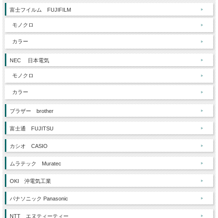
富士フイルム FUJIFILM
モノクロ
カラー
NEC 日本電気
モノクロ
カラー
ブラザー brother
富士通 FUJITSU
カシオ CASIO
ムラテック Muratec
OKI 沖電気工業
パナソニック Panasonic
NTT エヌティーティー