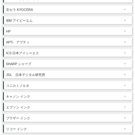
京セラ KYOCERA
IBM アイビーエム
HP
APTi アプティ
ICS 日本アイシーエス
SHARP シャープ
JDL 日本デジタル研究所
コニカミノルタ
キャノン インク
エプソン インク
ブラザー インク
リコー インク