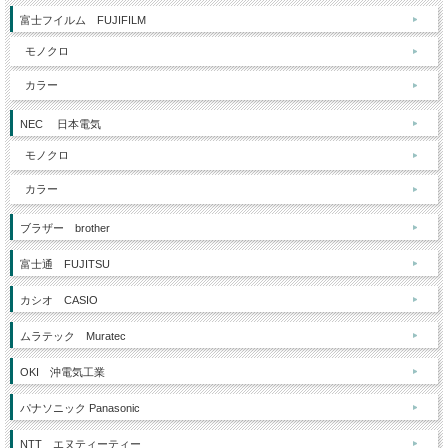
富士フイルム FUJIFILM
モノクロ
カラー
NEC 日本電気
モノクロ
カラー
ブラザー brother
富士通 FUJITSU
カシオ CASIO
ムラテック Muratec
OKI 沖電気工業
パナソニック Panasonic
NTT エヌティーティー