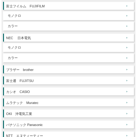
富士フイルム FUJIFILM
モノクロ
カラー
NEC 日本電気
モノクロ
カラー
ブラザー brother
富士通 FUJITSU
カシオ CASIO
ムラテック Muratec
OKI 沖電気工業
パナソニック Panasonic
NTT エヌティーティー