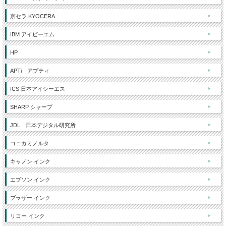
京セラ KYOCERA
IBM アイビーエム
HP
APTi アプティ
ICS 日本アイシーエス
SHARP シャープ
JDL 日本デジタル研究所
コニカミノルタ
キャノン インク
エプソン インク
ブラザー インク
リコー インク