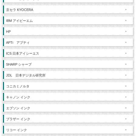
京セラ KYOCERA
IBM アイビーエム
HP
APTi アプティ
ICS 日本アイシーエス
SHARP シャープ
JDL 日本デジタル研究所
コニカミノルタ
キャノン インク
エプソン インク
ブラザー インク
リコー インク