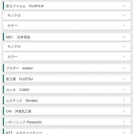
富士フイルム FUJIFILM
モノクロ
カラー
NEC 日本電気
モノクロ
カラー
ブラザー brother
富士通 FUJITSU
カシオ CASIO
ムラテック Muratec
OKI 沖電気工業
パナソニック Panasonic
NTT エヌティーティー