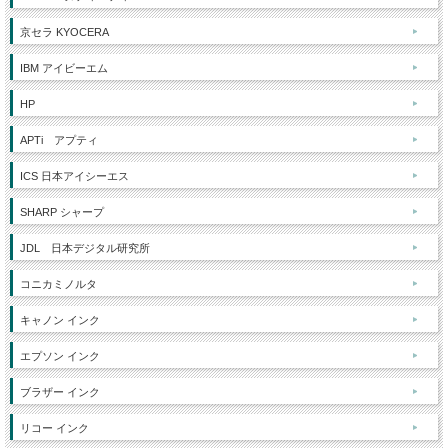
京セラ KYOCERA
IBM アイビーエム
HP
APTi アプティ
ICS 日本アイシーエス
SHARP シャープ
JDL 日本デジタル研究所
コニカミノルタ
キャノン インク
エプソン インク
ブラザー インク
リコー インク