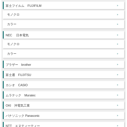
富士フイルム FUJIFILM
モノクロ
カラー
NEC 日本電気
モノクロ
カラー
ブラザー brother
富士通 FUJITSU
カシオ CASIO
ムラテック Muratec
OKI 沖電気工業
パナソニック Panasonic
NTT エヌティーティー