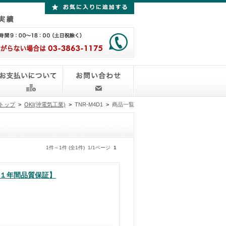
トップ
>
OKI(沖電気工業)
>
TNR-M4D1
>
商品一覧
1件～1件 (全1件) 1/1ページ
1
・１年間品質保証】