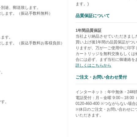
ます。)
を別途、郵送致します。
致します。（振込手数料無料）
品質保証について
1年間品質保証
当社より納品させていただきまし
します。
買い上げ後1年間の品質保証がつ
致します。（振込手数料お客様負担）
りますが、万が一ご使用中に印字
カートリッジを無料交換もしくは
合には必ず、まず当社に御連絡を
詳しくはこちらから
す。
ご注文・お問い合わせ受付
）
インターネット：年中無休・24時
電話受付：月～金曜 9:00～18:0
です。
0120-460-400 ※つながらない場合は0
※休日のご注文・お問い合わせに
いただきます。