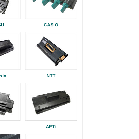
SU
CASIO
nic
NTT
APTi