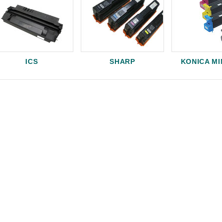
ICS
SHARP
KONICA M