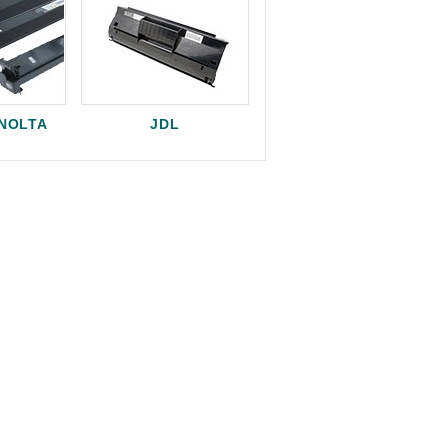
INOLTA
JDL