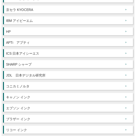
京セラ KYOCERA
IBM アイビーエム
HP
APTi アプティ
ICS 日本アイシーエス
SHARP シャープ
JDL 日本デジタル研究所
コニカミノルタ
キャノン インク
エプソン インク
ブラザー インク
リコー インク