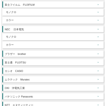
富士フイルム FUJIFILM
モノクロ
カラー
NEC 日本電気
モノクロ
カラー
ブラザー brother
富士通 FUJITSU
カシオ CASIO
ムラテック Muratec
OKI 沖電気工業
パナソニック Panasonic
NTT エヌティーティー