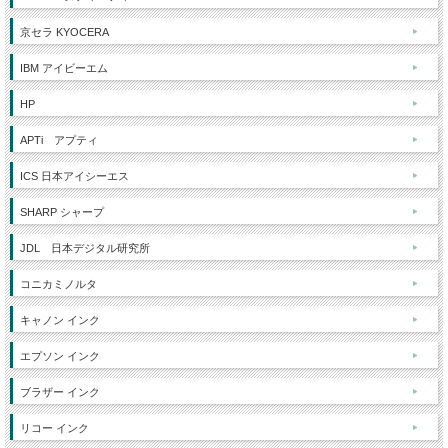
京セラ KYOCERA
IBM アイビーエム
HP
APTi アプティ
ICS 日本アイシーエス
SHARP シャープ
JDL 日本デジタル研究所
コニカミノルタ
キャノン インク
エプソン インク
ブラザー インク
リコー インク