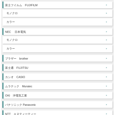
富士フイルム FUJIFILM
モノクロ
カラー
NEC 日本電気
モノクロ
カラー
ブラザー brother
富士通 FUJITSU
カシオ CASIO
ムラテック Muratec
OKI 沖電気工業
パナソニック Panasonic
NTT エヌティーティー