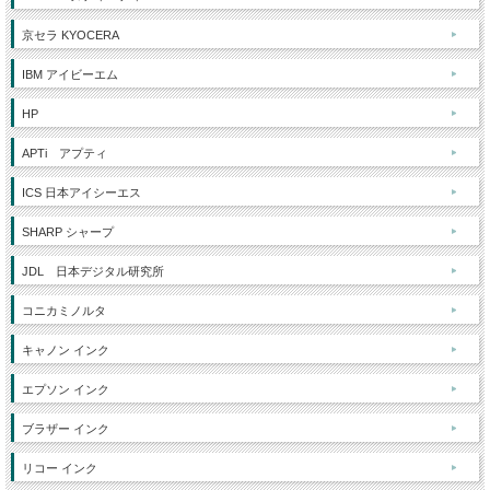
京セラ KYOCERA
IBM アイビーエム
HP
APTi アプティ
ICS 日本アイシーエス
SHARP シャープ
JDL 日本デジタル研究所
コニカミノルタ
キャノン インク
エプソン インク
ブラザー インク
リコー インク