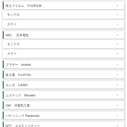
富士フイルム FUJIFILM
モノクロ
カラー
NEC 日本電気
モノクロ
カラー
ブラザー brother
富士通 FUJITSU
カシオ CASIO
ムラテック Muratec
OKI 沖電気工業
パナソニック Panasonic
NTT エヌティーティー