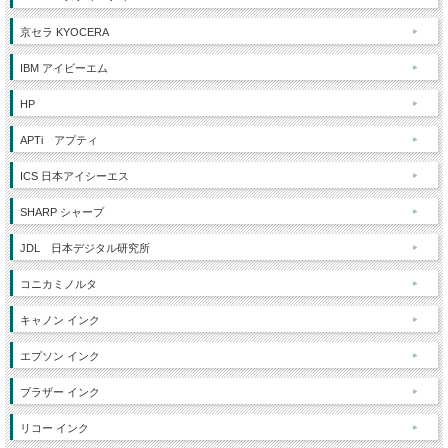
京セラ KYOCERA
IBM アイビーエム
HP
APTi アプティ
ICS 日本アイシーエス
SHARP シャープ
JDL 日本デジタル研究所
コニカミノルタ
キャノン インク
エプソン インク
ブラザー インク
リコー インク