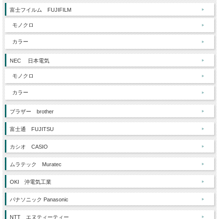
富士フイルム FUJIFILM
モノクロ
カラー
NEC 日本電気
モノクロ
カラー
ブラザー brother
富士通 FUJITSU
カシオ CASIO
ムラテック Muratec
OKI 沖電気工業
パナソニック Panasonic
NTT エヌティーティー