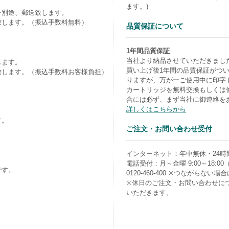
ます。)
を別途、郵送致します。
致します。（振込手数料無料）
品質保証について
1年間品質保証
当社より納品させていただきまし
します。
買い上げ後1年間の品質保証がつ
致します。（振込手数料お客様負担）
りますが、万が一ご使用中に印字
カートリッジを無料交換もしくは
合には必ず、まず当社に御連絡を
詳しくはこちらから
す。
ご注文・お問い合わせ受付
）
インターネット：年中無休・24時
電話受付：月～金曜 9:00～18:0
です。
0120-460-400 ※つながらない場合は0
※休日のご注文・お問い合わせに
いただきます。