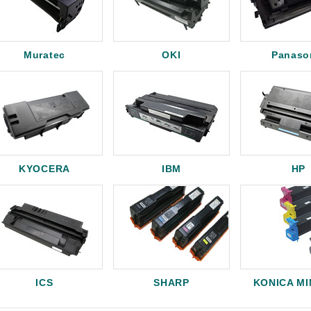
Muratec
OKI
Panaso
KYOCERA
IBM
HP
ICS
SHARP
KONICA M