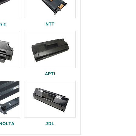
nic
NTT
APTi
INOLTA
JDL