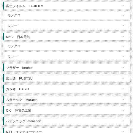
富士フイルム FUJIFILM
モノクロ
カラー
NEC 日本電気
モノクロ
カラー
ブラザー brother
富士通 FUJITSU
カシオ CASIO
ムラテック Muratec
OKI 沖電気工業
パナソニック Panasonic
NTT エヌティーティー