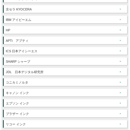
京セラ KYOCERA
IBM アイビーエム
HP
APTi アプティ
ICS 日本アイシーエス
SHARP シャープ
JDL 日本デジタル研究所
コニカミノルタ
キャノン インク
エプソン インク
ブラザー インク
リコー インク