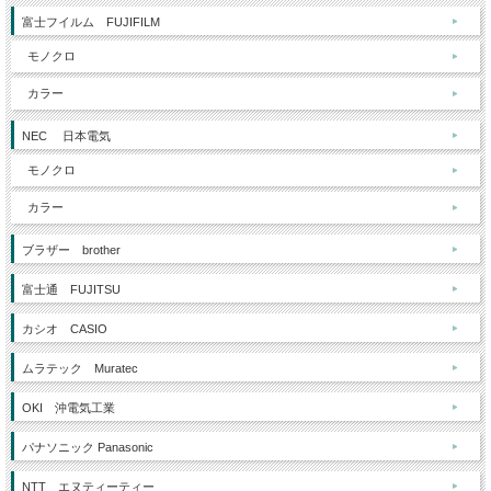
富士フイルム FUJIFILM
モノクロ
カラー
NEC 日本電気
モノクロ
カラー
ブラザー brother
富士通 FUJITSU
カシオ CASIO
ムラテック Muratec
OKI 沖電気工業
パナソニック Panasonic
NTT エヌティーティー