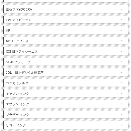
京セラ KYOCERA
IBM アイビーエム
HP
APTi アプティ
ICS 日本アイシーエス
SHARP シャープ
JDL 日本デジタル研究所
コニカミノルタ
キャノン インク
エプソン インク
ブラザー インク
リコー インク