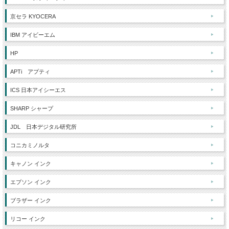
京セラ KYOCERA
IBM アイビーエム
HP
APTi アプティ
ICS 日本アイシーエス
SHARP シャープ
JDL 日本デジタル研究所
コニカミノルタ
キャノン インク
エプソン インク
ブラザー インク
リコー インク