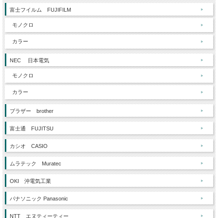
富士フイルム FUJIFILM
モノクロ
カラー
NEC 日本電気
モノクロ
カラー
ブラザー brother
富士通 FUJITSU
カシオ CASIO
ムラテック Muratec
OKI 沖電気工業
パナソニック Panasonic
NTT エヌティーティー