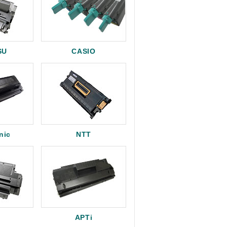
SU
CASIO
nic
NTT
APTi