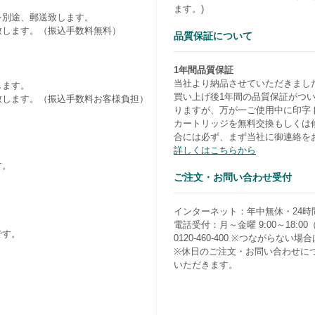
ます。)
を別途、郵送致します。
致します。（振込手数料無料）
品質保証について
1年間品質保証
当社より納品させていただきまし
します。
買い上げ後1年間の品質保証がつ
致します。（振込手数料お客様負担）
りますが、万が一ご使用中に印字
カートリッジを無料交換もしくは
合には必ず、まず当社に御連絡を
詳しくはこちらから
す。
ご注文・お問い合わせ受付
）
インターネット：年中無休・24時
電話受付：月～金曜 9:00～18:0
です。
0120-460-400 ※つながらない場合は0
※休日のご注文・お問い合わせに
いただきます。