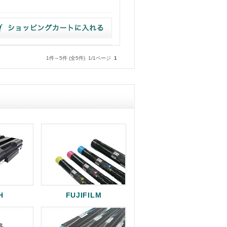
1件～5件 (全5件) 1/1ページ
1
H
FUJIFILM