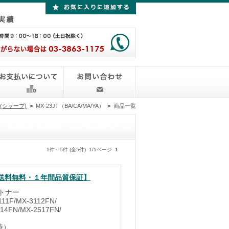
P(シャープ)
>
MX-23JT（BA/CA/MA/YA）
>
商品一覧
1件～5件 (全5件) 1/1ページ
1
ー【送料無料・１年間品質保証】
ルトナー
1F/MX-3112FN/
14FN/MX-2517FN/
時）