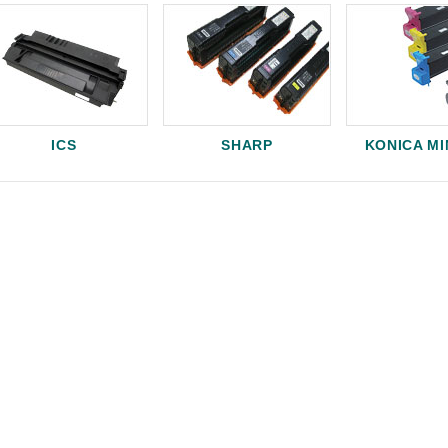
ICS
SHARP
KONICA M