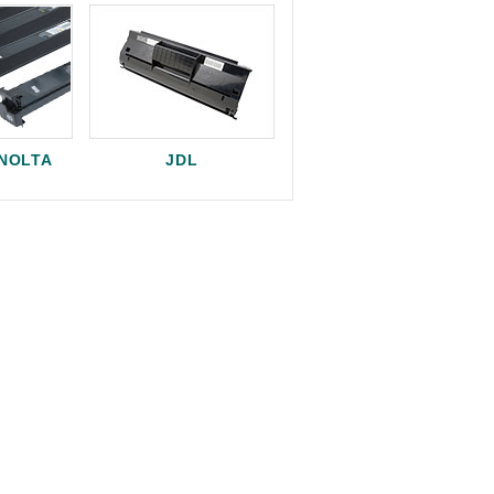
INOLTA
JDL