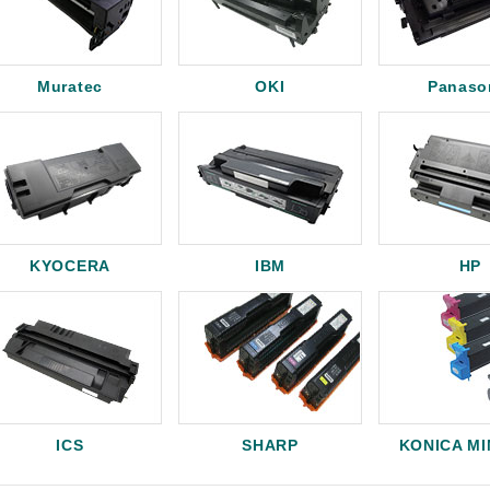
Muratec
OKI
Panaso
KYOCERA
IBM
HP
ICS
SHARP
KONICA M