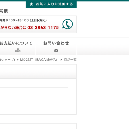
P(シャープ)
>
MX-27JT（BA/CA/MA/YA）
>
商品一覧