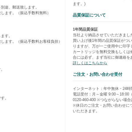
ます。)
を別途、郵送致します。
致します。（振込手数料無料）
品質保証について
1年間品質保証
当社より納品させていただきまし
します。
買い上げ後1年間の品質保証がつ
致します。（振込手数料お客様負担）
りますが、万が一ご使用中に印字
カートリッジを無料交換もしくは
合には必ず、まず当社に御連絡を
詳しくはこちらから
す。
ご注文・お問い合わせ受付
）
インターネット：年中無休・24時
電話受付：月～金曜 9:00～18:0
です。
0120-460-400 ※つながらない場合は0
※休日のご注文・お問い合わせに
いただきます。