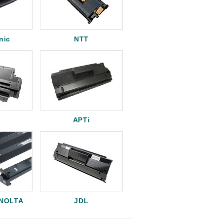
nic
NTT
APTi
INOLTA
JDL