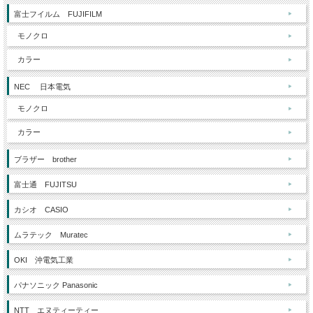
富士フイルム FUJIFILM
モノクロ
カラー
NEC 日本電気
モノクロ
カラー
ブラザー brother
富士通 FUJITSU
カシオ CASIO
ムラテック Muratec
OKI 沖電気工業
パナソニック Panasonic
NTT エヌティーティー