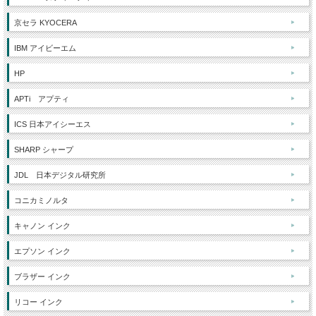
京セラ KYOCERA
IBM アイビーエム
HP
APTi アプティ
ICS 日本アイシーエス
SHARP シャープ
JDL 日本デジタル研究所
コニカミノルタ
キャノン インク
エプソン インク
ブラザー インク
リコー インク