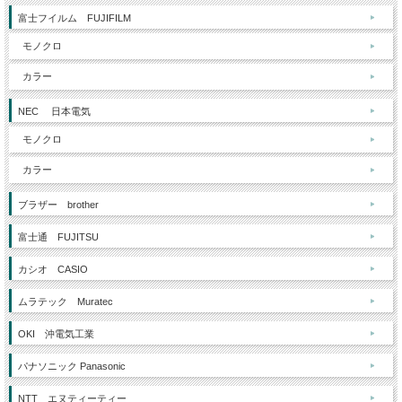
富士フイルム FUJIFILM
モノクロ
カラー
NEC 日本電気
モノクロ
カラー
ブラザー brother
富士通 FUJITSU
カシオ CASIO
ムラテック Muratec
OKI 沖電気工業
パナソニック Panasonic
NTT エヌティーティー