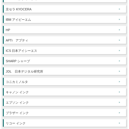
京セラ KYOCERA
IBM アイビーエム
HP
APTi アプティ
ICS 日本アイシーエス
SHARP シャープ
JDL 日本デジタル研究所
コニカミノルタ
キャノン インク
エプソン インク
ブラザー インク
リコー インク