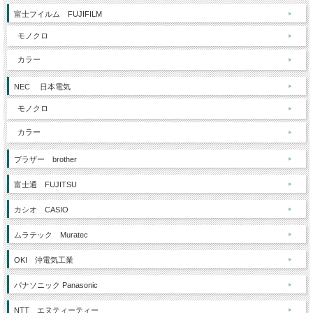
富士フイルム FUJIFILM
モノクロ
カラー
NEC 日本電気
モノクロ
カラー
ブラザー brother
富士通 FUJITSU
カシオ CASIO
ムラテック Muratec
OKI 沖電気工業
パナソニック Panasonic
NTT エヌティーティー