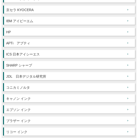
京セラ KYOCERA
IBM アイビーエム
HP
APTi アプティ
ICS 日本アイシーエス
SHARP シャープ
JDL 日本デジタル研究所
コニカミノルタ
キャノン インク
エプソン インク
ブラザー インク
リコー インク