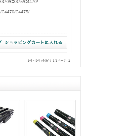
370/C3375/C4470/
/C4470/C4475/
1件～5件 (全5件) 1/1ページ
1