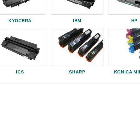
KYOCERA
IBM
HP
ICS
SHARP
KONICA M