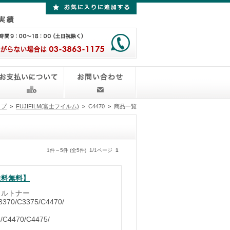
ップ
>
FUJIFILM(富士フイルム)
>
C4470
>
商品一覧
1件～5件 (全5件) 1/1ページ
1
【送料無料】
イクルトナー
370/C3375/C4470/
/C4470/C4475/