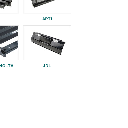
APTi
INOLTA
JDL