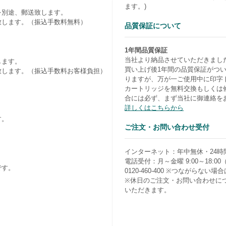
ます。)
を別途、郵送致します。
致します。（振込手数料無料）
品質保証について
1年間品質保証
当社より納品させていただきまし
します。
買い上げ後1年間の品質保証がつ
致します。（振込手数料お客様負担）
りますが、万が一ご使用中に印字
カートリッジを無料交換もしくは
合には必ず、まず当社に御連絡を
詳しくはこちらから
す。
ご注文・お問い合わせ受付
）
インターネット：年中無休・24時
電話受付：月～金曜 9:00～18:0
です。
0120-460-400 ※つながらない場合は0
※休日のご注文・お問い合わせに
いただきます。