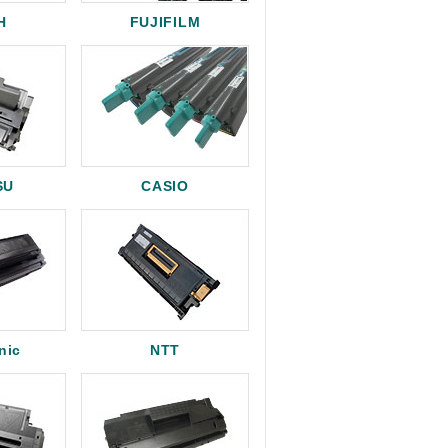
H
FUJIFILM
SU
CASIO
nic
NTT