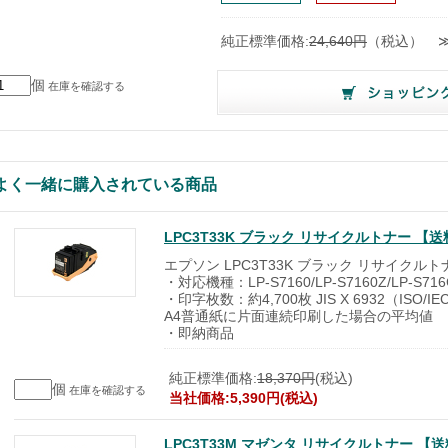
純正標準価格:
24,640円
（税込）
個
在庫を確認する
よく一緒に購入されている商品
LPC3T33K ブラック リサイクルトナー 
エプソン LPC3T33K ブラック リサイクルト
・対応機種：LP-S7160/LP-S7160Z/LP-S716C
・印字枚数：約4,700枚 JIS X 6932（ISO/I
A4普通紙に片面連続印刷した場合の平均値
・即納商品
純正標準価格:
18,370円
(税込)
個
在庫を確認する
当社価格:5,390円(税込)
LPC3T33M マゼンタ リサイクルトナー 