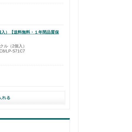
（2個入）【送料無料・１年間品質保
イクル（2個入）
8/LP-S71C7
）