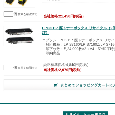
個
在庫を確認する
当社価格:21,450円(税込)
LPC3H17 廃トナーボックス リサイクル
証】
エプソン LPC3H17 廃トナーボックス リサ
・対応機種：LP-S7160/LP-S7160Z/LP-S716C
・印字枚数：約24,000枚×2（A4・5%印字時
・即納商品
純正標準価格:
4,840円
(税込)
個
在庫を確認する
当社価格:2,970円(税込)