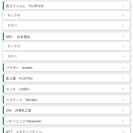
富士フイルム FUJIFILM
モノクロ
カラー
NEC 日本電気
モノクロ
カラー
ブラザー brother
富士通 FUJITSU
カシオ CASIO
ムラテック Muratec
OKI 沖電気工業
パナソニック Panasonic
NTT エヌティーティー