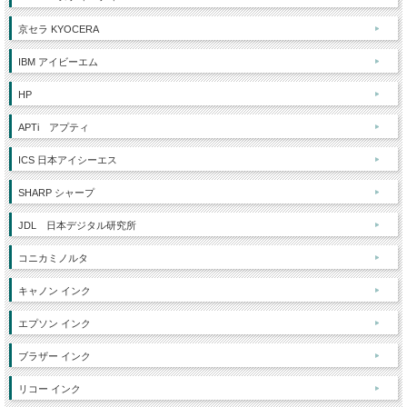
京セラ KYOCERA
IBM アイビーエム
HP
APTi アプティ
ICS 日本アイシーエス
SHARP シャープ
JDL 日本デジタル研究所
コニカミノルタ
キャノン インク
エプソン インク
ブラザー インク
リコー インク