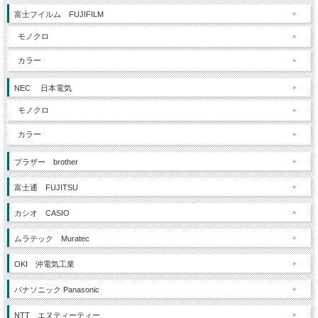
富士フイルム FUJIFILM
モノクロ
カラー
NEC 日本電気
モノクロ
カラー
ブラザー brother
富士通 FUJITSU
カシオ CASIO
ムラテック Muratec
OKI 沖電気工業
パナソニック Panasonic
NTT エヌティーティー