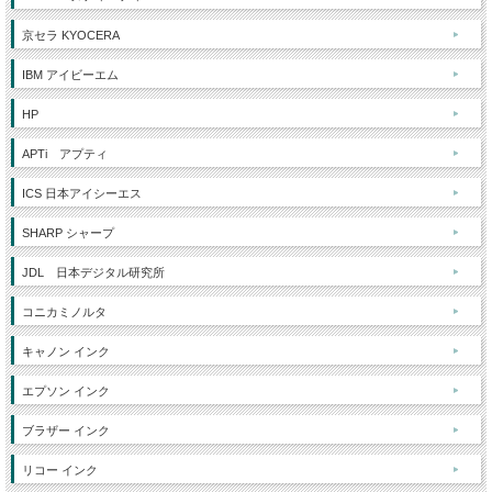
京セラ KYOCERA
IBM アイビーエム
HP
APTi アプティ
ICS 日本アイシーエス
SHARP シャープ
JDL 日本デジタル研究所
コニカミノルタ
キャノン インク
エプソン インク
ブラザー インク
リコー インク