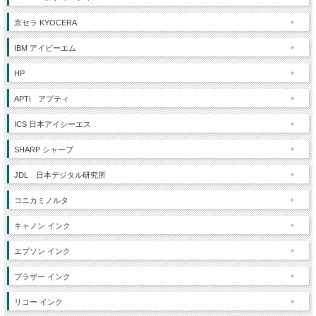
京セラ KYOCERA
IBM アイビーエム
HP
APTi アプティ
ICS 日本アイシーエス
SHARP シャープ
JDL 日本デジタル研究所
コニカミノルタ
キャノン インク
エプソン インク
ブラザー インク
リコー インク