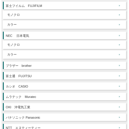
富士フイルム FUJIFILM
モノクロ
カラー
NEC 日本電気
モノクロ
カラー
ブラザー brother
富士通 FUJITSU
カシオ CASIO
ムラテック Muratec
OKI 沖電気工業
パナソニック Panasonic
NTT エヌティーティー