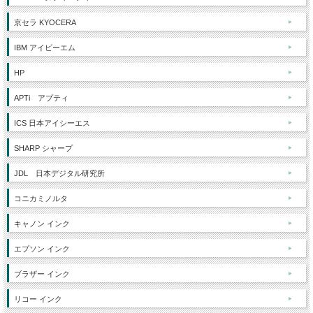
京セラ KYOCERA
IBM アイビーエム
HP
APTi アプティ
ICS 日本アイシーエス
SHARP シャープ
JDL 日本デジタル研究所
コニカミノルタ
キャノン インク
エプソン インク
ブラザー インク
リコー インク