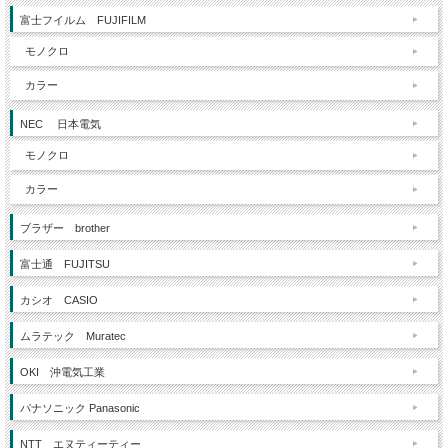
富士フイルム FUJIFILM
モノクロ
カラー
NEC 日本電気
モノクロ
カラー
ブラザー brother
富士通 FUJITSU
カシオ CASIO
ムラテック Muratec
OKI 沖電気工業
パナソニック Panasonic
NTT エヌティーティー