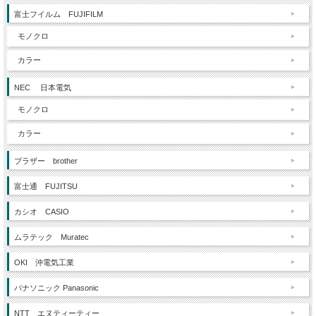
富士フイルム FUJIFILM
モノクロ
カラー
NEC 日本電気
モノクロ
カラー
ブラザー brother
富士通 FUJITSU
カシオ CASIO
ムラテック Muratec
OKI 沖電気工業
パナソニック Panasonic
NTT エヌティーティー