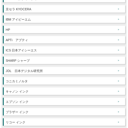
京セラ KYOCERA
IBM アイビーエム
HP
APTi アプティ
ICS 日本アイシーエス
SHARP シャープ
JDL 日本デジタル研究所
コニカミノルタ
キャノン インク
エプソン インク
ブラザー インク
リコー インク